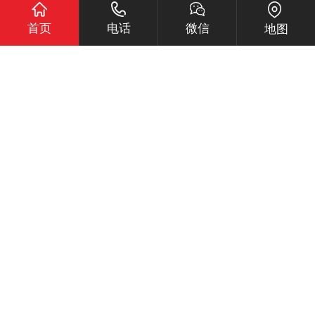
煤矿井下自动
隔爆装置
”的主要特点
时间：2021-07-27 浏览量：333
首页
电话
微信
地图
1、启动时间仅8ms，能迅速淬息爆炸火焰，隔绝瓦斯煤尘
爆炸的传播;2、灭火介质悬浮时间长，解决了因冲击波和
火…
煤矿并下自动
隔爆装置
”的主要作用
时间：2021-07-25 浏览量：309
1、隔绝瓦斯、煤尘爆炸传播，避免引发危害更大的连续爆
炸。2、切断火焰对冲击波的助推力，衰减冲击波能量，
降…
煤矿井下自动
隔爆装置
行业标准
时间：2021-07-25 浏览量：574
前 言煤矿用自动隔爆装置是80年代发展起来的抑制瓦斯、
煤尘燃烧和爆炸的新技术、新产品，已在煤矿 安装使用；…
煤矿井下自动
隔爆装置
的主要优势